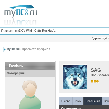
Главная
myDC's
Wiki
Сайт
RusHub
'а
Здравствуйте
MyDC.ru
> Просмотр профиля
Профиль
SAG
Фотография
Пользовате
О себе
Темы
Сообщения
Ком
Содержимое