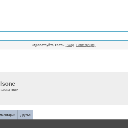
Здравствуйте, гость
(
Вход
|
Регистрация
)
lsone
ьзователи
мментарии
Друзья