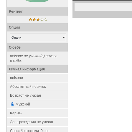
Рейтинг
Опции
Опции
О себе
nelsone не указал(а) ничего
о себе.
Личная информация
nelsone
Абсолютный новичок
Возраст не указан
Мужской
Kерьчь
День рождения не указан
Спасибо сказали:
0
раз