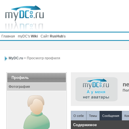
Главная
myDC's
Wiki
Сайт
RusHub
'а
MyDC.ru
> Просмотр профиля
Профиль
ne
Фотография
Пол
О себе
Темы
Сообщения
Ко
Содержимое