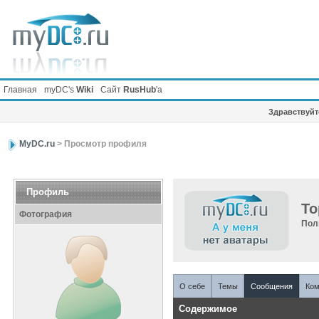
Главная
myDC's
Wiki
Сайт
RusHub
'а
Здравствуйте
MyDC.ru
> Просмотр профиля
Профиль
To
Фотография
Пол
О себе
Темы
Сообщения
Ком
Содержимое