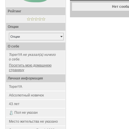
Нет сооб
Рейтинг
Опции
Опции
О себе
ToperYA не указал(а) ничего
о себе.
Посетить мою домашнюю
страницу
Личная информация
ToperYA
Абсолютный новичок
43
лет
Пол не указан
Место жительства не указано