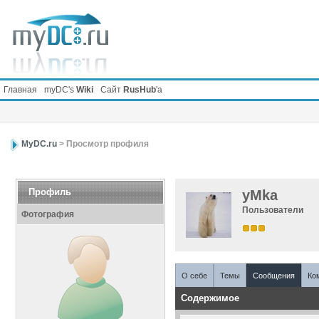
Главная
myDC's
Wiki
Сайт
RusHub
'а
MyDC.ru
> Просмотр профиля
Профиль
yMka
Пользователи
Фотография
О себе
Темы
Сообщения
Ко
Содержимое