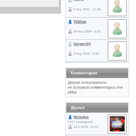
6 Sep 2011 - 17:36
TiGRpp
16 Nov 2009 - 3:43
SergeySV
6 Aug 2009 - 9:33
Комментарии
Другие пользователи
не оставили комментарии для
yMka.
Друзья
Nickolya
1727 сообщений
13.2.2026, 15:33