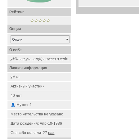
Рейтинг
Опции
Опции
О себе
yMka не указал(а) ничего о себе.
Личная информация
yMka
Активный участник
40
лет
Мужской
Место жительства не указано
Дата рождения:
Апр-10-1986
Спасибо сказали:
27
раз