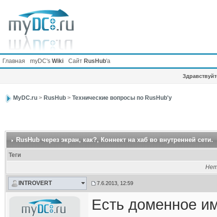
Главная
myDC's
Wiki
Сайт
RusHub
'а
Здравствуйте
MyDC.ru
>
RusHub
>
Технические вопросы по RusHub'у
RusHub через экран, как?
, Коннект на хаб во внутренней сети.
Теги
Нет
INTROVERT
7.6.2013, 12:59
Есть доменное им