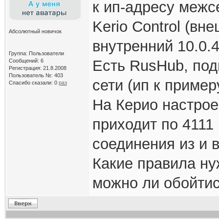
к ип-адресу межс
Kerio Control (вн
Абсолютный новичок
внутренний 10.0.4
Группа: Пользователи
Есть RusHub, под
Сообщений: 6
Регистрация: 21.8.2008
Пользователь №: 403
сети (ип к примеру
Спасибо сказали:
0
раз
На Керио настрое
приходит по 4111
соединения из и в
Какие правила нуж
можно ли обойтис