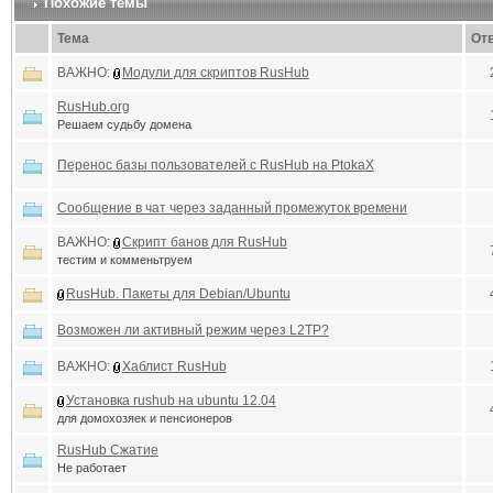
Похожие темы
Тема
От
ВАЖНО:
Модули для скриптов RusHub
RusHub.org
Решаем судьбу домена
Перенос базы пользователей с RusHub на PtokaX
Сообщение в чат через заданный промежуток времени
ВАЖНО:
Скрипт банов для RusHub
тестим и комменьтруем
RusHub. Пакеты для Debian/Ubuntu
Возможен ли активный режим через L2TP?
ВАЖНО:
Хаблист RusHub
Установка rushub на ubuntu 12.04
для домохозяек и пенсионеров
RusHub Сжатие
Не работает