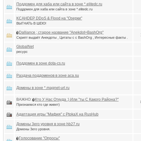
Поддомен для хаба или сайта в зоне *.elitedc.ru
Поддомен для хаба или сайта в зоне *.elitedc.ru
KCAHDEP DDoS & Flood на "Озерки"
ВЫГНАТЬ В ШЕЮ!
Dalliance ; старое название "Anekdot+BashOrg"
Скрипт выдаёт Анекдоты , Цитаты с с BashOrg , Интересные факты .
GlobalNet
ресурс
Поддомен в зоне dota-cs.ru
Раздача поддоменов в зоне aca.su
Домены в зоне *.magnet-url.ru
ВАЖНО:
Кто У Нас Откуда :) Или "ты С Какого Района?"
Признаемся кто где живет)
Адаптация игры "Мафия" с PtokaX на RusHub
Домены 3его уровня в зоне hb27.ru
Домены 3его уровня.
Голосование "Опросы"