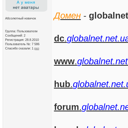
Домен
-
globalnet
Абсолютный новичок
Группа: Пользователи
dc
.
globalnet.net.u
Сообщений: 2
Регистрация: 28.8.2010
Пользователь №: 7 586
Спасибо сказали:
1
раз
www
.
globalnet.ne
hub
.
globalnet.net.
forum
.
globalnet.n