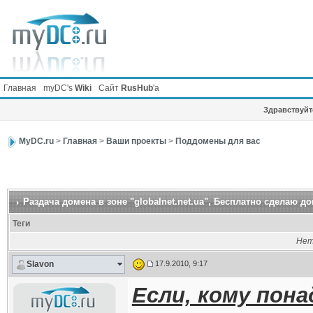
Главная
myDC's
Wiki
Сайт
RusHub
'а
Здравствуйте
MyDC.ru
>
Главная
>
Ваши проекты
>
Поддомены для вас
Раздача домена в зоне "globalnet.net.ua"
, Бесплатно сделаю дом
Теги
Нет
Slavon
17.9.2010, 9:17
Если, кому пон