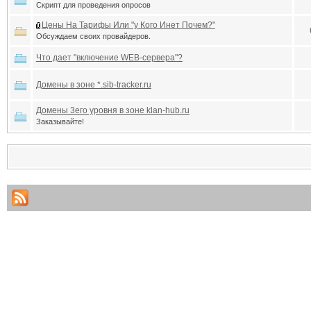
Скрипт для проведения опросов
Цены На Тарифы Или "у Кого Инет Почем?"
Обсуждаем своих провайдеров.
Что дает "включение WEB-сервера"?
Домены в зоне *.sib-tracker.ru
Домены 3его уровня в зоне klan-hub.ru
Заказывайте!