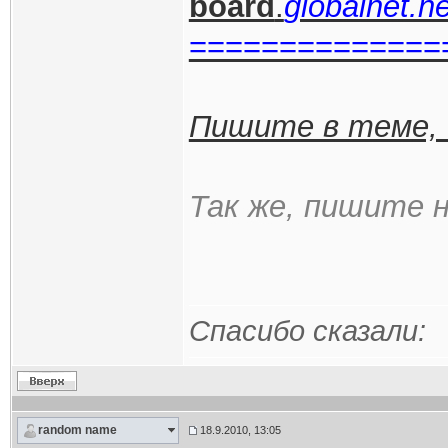
board
.
globalnet.n
==============
Пишите в теме, 
Так же, пишите 
Спасибо сказали:
random name
18.9.2010, 13:05