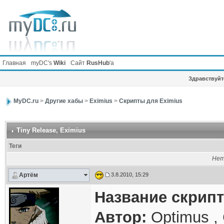
Главная
myDC's
Wiki
Сайт
RusHub
'а
Здравствуйте
MyDC.ru
>
Другие хабы
>
Eximius
>
Скрипты для Eximius
Tiny Release
, Eximius
Теги
Нет
Артём
3.8.2010, 15:29
Название скрипт
Автор:
Optimus , 