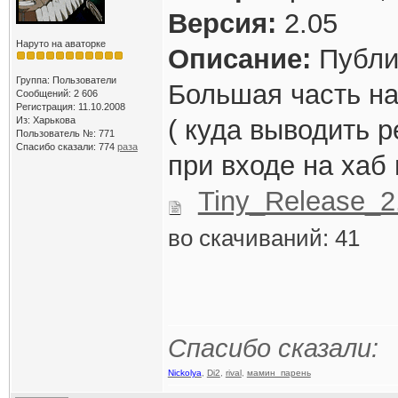
Версия:
2.05
Наруто на аваторке
Описание:
Публик
Группа: Пользователи
Большая часть на
Сообщений: 2 606
Регистрация: 11.10.2008
Из: Харькова
( куда выводить р
Пользователь №: 771
Спасибо сказали:
774
раза
при входе на хаб 
Tiny_Release_2
во скачиваний: 41
Спасибо сказали:
Nickolya
,
Di2
,
rival
,
мамин_парень