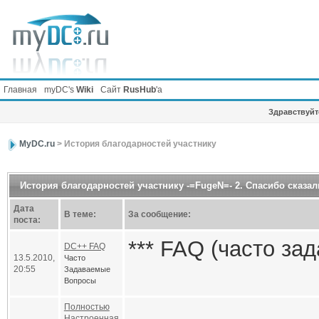
Главная
myDC's
Wiki
Сайт
RusHub
'а
Здравствуйте
MyDC.ru
> История благодарностей участнику
История благодарностей участнику -=FugeN=- 2. Спасибо сказал
Дата
В теме:
За сообщение:
поста:
*** FAQ (часто за
DC++ FAQ
13.5.2010,
Часто
20:55
Задаваемые
Вопросы
Общие вопросы, у
Полностью
Настроенная