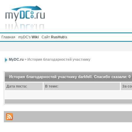
Главная
myDC's
Wiki
Сайт
RusHub
'а
MyDC.ru
> История благодарностей участнику
История благодарностей участнику darkfell. Спасибо сказали: 0
Дата поста:
В теме:
За с