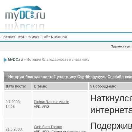
Главная
myDC's
Wiki
Сайт
RusHub
'а
Здравствуйте
MyDC.ru
> История благодарностей участнику
История благодарностей участнику Gsgdthsgysyys. Спасибо сказ
Дата поста:
В теме:
За сообщение:
Наткнулс
3.7.2008,
Ptokax Remote Admin
14:03
API1, API2
интернета
API 1
Подержив
Web Stats Ptokax
21.6.2008,
API1, API2 | Скрипт статистики для