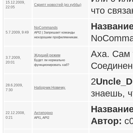
15.12.2009,
предвыбо
Скрипт новостей (из хуббы)
22:05
что связа
компьтер
будут сч
;)
Код
пряморук
мгновения
Название
Мне 1ый 
NoCommands
пользова
192.168
месяцев в
5.7.2009, 9:49
API2 | Запрешает команды
NoComma
нехорошим профилямникам.
варианты 
192.168
вокруг вс
"Инфа"
Версия с
Аха. Сам 
А от Rus
Ждущий режим
192.168
любовь, м
3.7.2009,
пожалуй,
Будет ли нормально
20:01
Соединен
"стариной
функционировать хаб?
192.168
Версия A
будет зак
Лично мн
2
Uncle_D
Админам 
Описани
Так же вс
28.6.2009,
при заход
нравится
Наборчик Новичку.
7:30
знаешь, ч
юзверей, 
То есть ip
команды 
праздник
писаться 
скрипты и
добродуш
тебя може
Название
профилям
влюбленн
будет как
22.12.2008,
Антипорно
еще есть-
Не ссорьт
И еще, та
0:21
API1, API2
Автор:
c0
Валентина
отрубался
оттуда и 
право на 
ставить н
Версия: