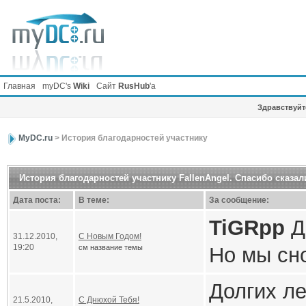
Главная
myDC's
Wiki
Сайт
RusHub
'а
Здравствуйте
MyDC.ru
> История благодарностей участнику
История благодарностей участнику FallenAngel. Спасибо сказали
Дата поста:
В теме:
За сообщение:
TiGRpp
До
31.12.2010,
С Новым Годом!
19:20
см название темы
Но мы сн
ждать теб
Долгих ле
21.5.2010,
С Днюхой Тебя!