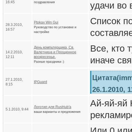
снова все
16:45
поздравления
удачи во 
будут поз
Список п
твоим пр
Ptokax Win Gui
28.3.2010,
Руководство по установке и
16:57
составляе
настройке
лично я у
Все, кто т
Всех с н
День компьтерщика, Св.
14.2.2010,
Валетница и Прощенное
что Я воз
12:11
воскресенье.
иначе свя
2011 годо
Разные праздники :)
юзеров.
компьюте
будет сс
Цитата(imm
Другими 
27.1.2010,
Днем ком
любимыми
IPGuard
8:15
26.1.2010, 
сможет р
всех вас.
не будет 
Ай-яй-яй 
если бы 
ключкану
чтобы ко
родителей
Логотип для RusHub'а
5.1.2010, 9:44
ваши варианты и предложения
рекламир
не писал 
списку.
ломался 
выгоняют 
Россию. 
работает 
Или 0 или
стабильно
дабы вы 