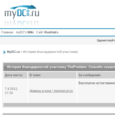
Главная
myDC's
Wiki
Сайт
RusHub
'а
Здравствуйте
MyDC.ru
> История благодарностей участнику
История благодарностей участнику ThePredator. Спасибо сказал
Дата поста:
В теме:
За сообщение:
Бесплатно естественно
7.4.2012,
Домены в зоне *.magnet-url.ru
17:16