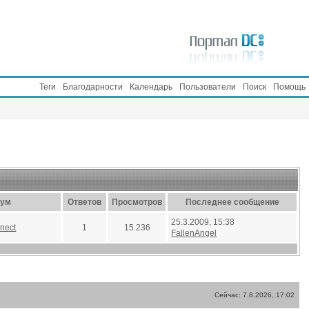
Теги
Благодарности
Календарь
Пользователи
Поиск
Помощь
ум
Ответов
Просмотров
Последнее сообщение
25.3.2009, 15:38
nnect
1
15 236
FallenAngel
Сейчас: 7.8.2026, 17:02