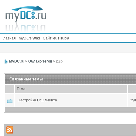
Главная
myDC's
Wiki
Сайт
RusHub
'а
MyDC.ru
>
Облако тегов
> p2p
Связанные темы
Тема
Настройка Dc Клиента
fly