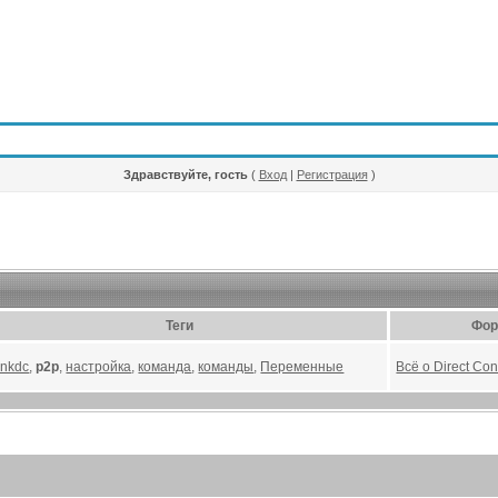
Здравствуйте, гость
(
Вход
|
Регистрация
)
Теги
Фор
linkdc
,
p2p
,
настройка
,
команда
,
команды
,
Переменные
Всё о Direct Co