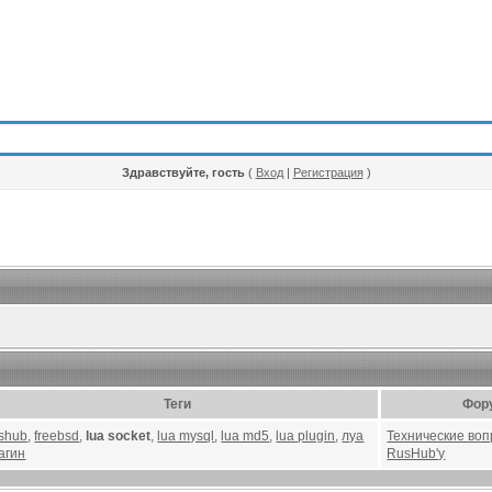
Здравствуйте, гость
(
Вход
|
Регистрация
)
Теги
Фор
ushub
,
freebsd
,
lua socket
,
lua mysql
,
lua md5
,
lua plugin
,
луа
Технические воп
агин
RusHub'у