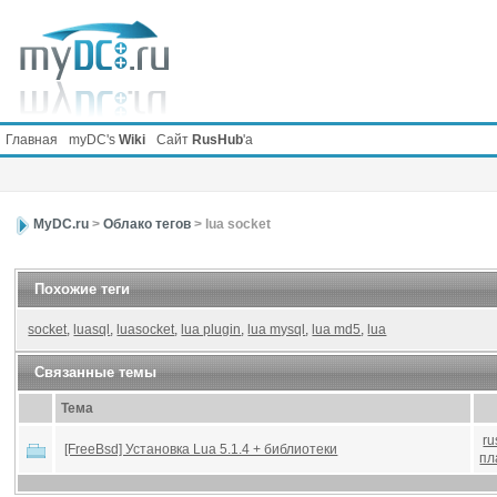
Главная
myDC's
Wiki
Сайт
RusHub
'а
MyDC.ru
>
Облако тегов
> lua socket
Похожие теги
socket
,
luasql
,
luasocket
,
lua plugin
,
lua mysql
,
lua md5
,
lua
Связанные темы
Тема
r
[FreeBsd] Установка Lua 5.1.4 + библиотеки
пл