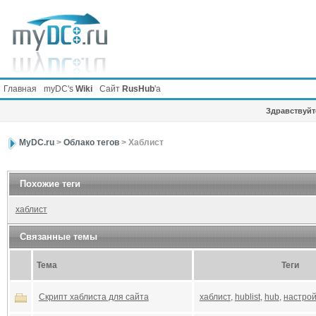
Главная
myDC's
Wiki
Сайт
RusHub
'а
Здравствуйте
MyDC.ru
>
Облако тегов
> Хаблист
Похожие теги
хаблист
Связанные темы
Тема
Теги
Скрипт хаблиста для сайта
хаблист
,
hublist
,
hub
,
настрой