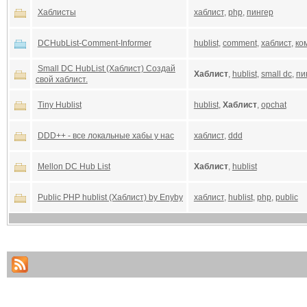
Хаблисты
хаблист
,
php
,
пингер
DCHubList-Comment-Informer
hublist
,
comment
,
хаблист
,
ко
Small DC HubList (Хаблист) Создай
Хаблист
,
hublist
,
small dc
,
пи
свой хаблист.
Tiny Hublist
hublist
,
Хаблист
,
opchat
DDD++ - все локальные хабы у нас
хаблист
,
ddd
Mellon DC Hub List
Хаблист
,
hublist
Public PHP hublist (Хаблист) by Enyby
хаблист
,
hublist
,
php
,
public