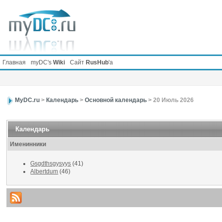
Главная
myDC's
Wiki
Сайт
RusHub
'а
MyDC.ru
>
Календарь
>
Основной календарь
> 20 Июль 2026
Календарь
Именинники
Gsgdthsgysyys
(41)
Albertdum
(46)