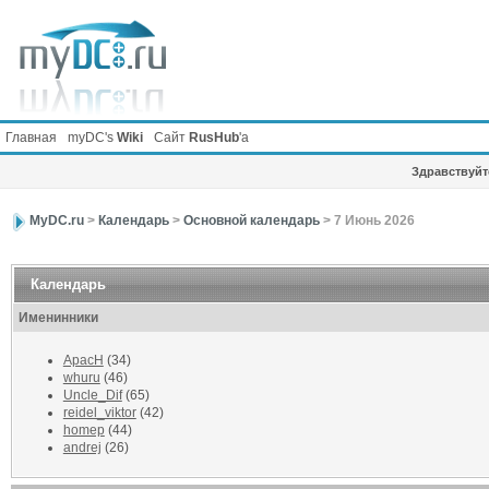
Главная
myDC's
Wiki
Сайт
RusHub
'а
Здравствуйте
MyDC.ru
>
Календарь
>
Основной календарь
> 7 Июнь 2026
Календарь
Именинники
ApacH
(34)
whuru
(46)
Uncle_Dif
(65)
reidel_viktor
(42)
homep
(44)
andrej
(26)