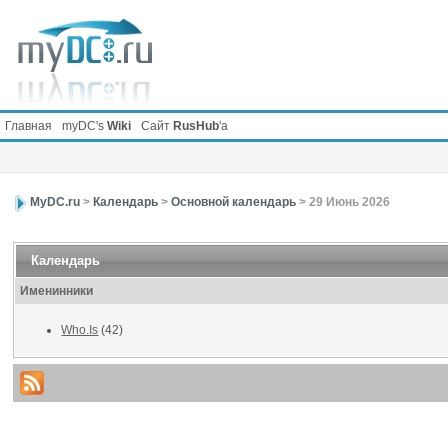
Главная
myDC's
Wiki
Сайт
RusHub
'а
MyDC.ru
>
Календарь
>
Основной календарь
> 29 Июнь 2026
Календарь
Именинники
Who.Is
(42)