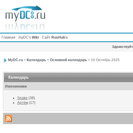
Главная
myDC's
Wiki
Сайт
RusHub
'а
Здравствуйте
MyDC.ru
>
Календарь
>
Основной календарь
> 10 Октябрь 2025
Календарь
Именинники
Snake
(38)
Артём
(17)