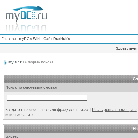
Главная
myDC's
Wiki
Сайт
RusHub
'а
Здравствуйте
MyDC.ru
> Форма поиска
Сл
Поиск по ключевым словам
Введите ключевое слово или фразу для поиска.
[
Расширенная помощь по
использованию
]
На
Искать